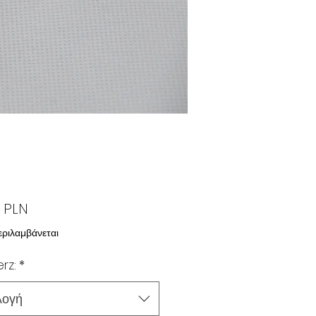
Τιμή
0 PLN
ριλαμβάνεται
rz:
*
λογή