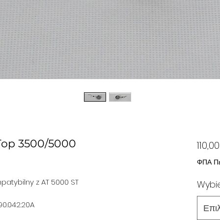
 Top 3500/5000
110,0
ΦΠΑ Πε
patybilny z AT 5000 ST
Wybie
0.042.20A
Επι